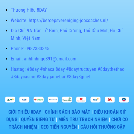
Thương Hiệu 8DAY
Website: https://beroepsvereniging-jobcoaches.nl/
Địa Chỉ: 9A Trần Tử Bình, Phú Cường, Thủ Dầu Một, Hồ Chí
Minh, Việt Nam
Phone: 0982333345
Email:
anhlinhngo891@gmail.com
Hastag: #8day #nhacai8day #8daytructuyen #8daythethao
#8daycasino #8daygamebai #8day8jpnet
GIỚI THIÊU 8DAY
|
CHÍNH SÁCH BẢO MÂT
|
ĐIỀU KHOẢN SỬ
DỤNG
|
QUYỀN RIÊNG TƯ
|
MIỄN TRỪ TRÁCH NHIỆM
|
CHƠI CÓ
TRÁCH NHIỆM
|
CEO TIẾN NGUYỄN
|
CÂU HỎI THƯỜNG GẶP