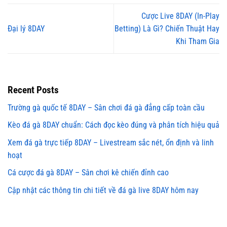
Cược Live 8DAY (In-Play
Đại lý 8DAY
Betting) Là Gì? Chiến Thuật Hay
Khi Tham Gia
Recent Posts
Trường gà quốc tế 8DAY – Sân chơi đá gà đẳng cấp toàn cầu
Kèo đá gà 8DAY chuẩn: Cách đọc kèo đúng và phân tích hiệu quả
Xem đá gà trực tiếp 8DAY – Livestream sắc nét, ổn định và linh
hoạt
Cá cược đá gà 8DAY – Sân chơi kê chiến đỉnh cao
Cập nhật các thông tin chi tiết về đá gà live 8DAY hôm nay