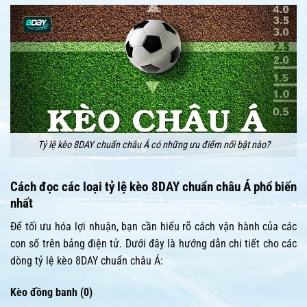
Tỷ lệ kèo 8DAY chuẩn châu Á có những ưu điểm nổi bật nào?
Cách đọc các loại tỷ lệ kèo 8DAY chuẩn châu Á phổ biến
nhất
Để tối ưu hóa lợi nhuận, bạn cần hiểu rõ cách vận hành của các
con số trên bảng điện tử. Dưới đây là hướng dẫn chi tiết cho các
dòng tỷ lệ kèo 8DAY chuẩn châu Á:
Kèo đồng banh (0)