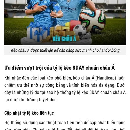
Kèo châu Á được thiết lập để cân bằng sức mạnh cho hai đội bóng
Ưu điểm vượt trội của tỷ lệ kèo 8DAY chuẩn châu Á
Khi nhắc đến các loại kèo phổ biến, kèo châu Á (Handicap) luôn
chiếm ưu thế nhờ sự công bằng và tính biến hóa đa dạng. Dưới
đây là những lý do tại sao hệ thống tỷ lệ kèo 8DAY chuẩn châu Á
lại được tin tưởng tuyệt đối:
Cập nhật tỷ lệ kèo liên tục
Hệ thống sử dụng các thuật toán tiên tiến để cập nhật biến động
kèo từng giây. Chỉ cần một thay đổi nhỏ về đội hình ra sân, thời