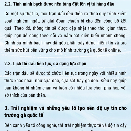
2.2. Tính minh bạch được nền tảng đặt lên vị trí hàng đầu
Có một sự thật là, mọi trận đấu đều diễn ra theo quy trình kiểm
soát nghiêm ngặt, từ giai đoạn chuẩn bị cho đến công bố kết
quả. Theo đó, thông tin sẽ được cập nhật theo thời gian thực,
giúp bạn dễ dàng theo dõi và nắm bắt diễn biến nhanh chóng.
Chính sự minh bạch này đã góp phần xây dựng niềm tin và tạo
thêm sức hút bền vững cho mô hình trường gà quốc tế online.
2.3. Lịch thi đấu liên tục, đa dạng lựa chọn
Các trận đấu sẽ được tổ chức liên tục trong ngày với nhiều hình
thức khác nhau như cựa dao, cựa sắt hay gà đòn. Điều này giúp
bạn không bị nhàm chán và luôn có nhiều lựa chọn phù hợp với
sở thích của bản thân.
3. Trải nghiệm và những yếu tố tạo nên độ uy tín cho
trường gà quốc tế
Bên cạnh yếu tố công nghệ, thì trải nghiệm thực tế và độ tin cậy