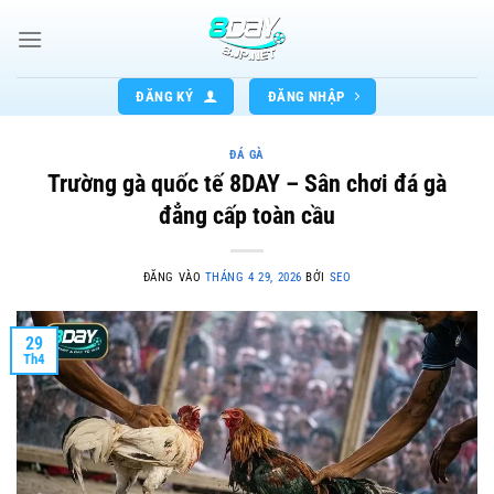
Bỏ
qua
nội
dung
ĐĂNG KÝ
ĐĂNG NHẬP
ĐÁ GÀ
Trường gà quốc tế 8DAY – Sân chơi đá gà
đẳng cấp toàn cầu
ĐĂNG VÀO
THÁNG 4 29, 2026
BỞI
SEO
29
Th4