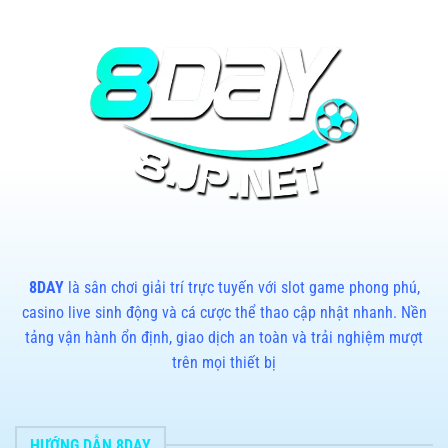
8DAY
là sân chơi giải trí trực tuyến với slot game phong phú,
casino live sinh động và cá cược thể thao cập nhật nhanh. Nền
tảng vận hành ổn định, giao dịch an toàn và trải nghiệm mượt
trên mọi thiết bị
HƯỚNG DẪN 8DAY