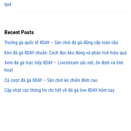
quả
Recent Posts
Trường gà quốc tế 8DAY – Sân chơi đá gà đẳng cấp toàn cầu
Kèo đá gà 8DAY chuẩn: Cách đọc kèo đúng và phân tích hiệu quả
Xem đá gà trực tiếp 8DAY – Livestream sắc nét, ổn định và linh
hoạt
Cá cược đá gà 8DAY – Sân chơi kê chiến đỉnh cao
Cập nhật các thông tin chi tiết về đá gà live 8DAY hôm nay