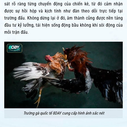
sát rõ ràng từng chuyển động của chiến kê, từ đó cảm nhận
được sự hồi hộp và kịch tính như đàn theo dõi trực tiếp tại
trường đấu. Không dừng lại ở đó, âm thành cũng được nền tảng
đầu tư kỹ lưỡng, tái hiện sống động bầu không khí sôi động của
mỗi trận đấu.
Trường gà quốc tế 8DAY cung cấp hình ảnh sắc nét