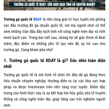
Trường gà quốc tế
8DAY
là nền tảng giải trí trực tuyến mô phỏng
các đấu trường đá gà chuẩn quốc tế, nơi mà người chơi có thể
xem những trận đấu đầy kịch tính với công nghệ hiện đại và tính
minh bạch cao. Trong bài viết sau, chúng tôi sẽ giải thích rõ khái
niệm, đặc điểm và những yếu tố tạo nên độ uy tín cao cho
trường gà. Cùng khám phá nhé!
1. Trường gà quốc tế 8DAY là gì? Góc nhìn toàn diện
nhất
Trường gà quốc tế là mô hình tổ chức thi đấu đá gà đúng theo
tiêu chuẩn chuyên nghiệp, thường diễn ra tại các khu vực hợp
pháp và được livestream trên nền tảng trực tuyến. Điểm đặc
trưng của hình thức này là sự kết hợp hài hòa giữa yếu tố truyền
thống và công nghệ hiện đại, giúp tăng cao trải nghiệm người
xem.