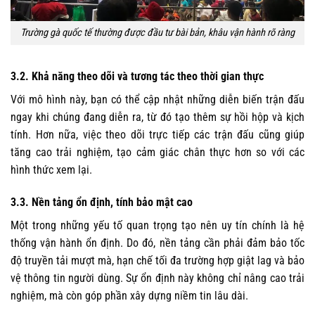
Trường gà quốc tế thường được đầu tư bài bản, khâu vận hành rõ ràng
3.2. Khả năng theo dõi và tương tác theo thời gian thực
Với mô hình này, bạn có thể cập nhật những diễn biến trận đấu
ngay khi chúng đang diễn ra, từ đó tạo thêm sự hồi hộp và kịch
tính. Hơn nữa, việc theo dõi trực tiếp các trận đấu cũng giúp
tăng cao trải nghiệm, tạo cảm giác chân thực hơn so với các
hình thức xem lại.
3.3. Nền tảng ổn định, tính bảo mật cao
Một trong những yếu tố quan trọng tạo nên uy tín chính là hệ
thống vận hành ổn định. Do đó, nền tảng cần phải đảm bảo tốc
độ truyền tải mượt mà, hạn chế tối đa trường hợp giật lag và bảo
vệ thông tin người dùng. Sự ổn định này không chỉ nâng cao trải
nghiệm, mà còn góp phần xây dựng niềm tin lâu dài.