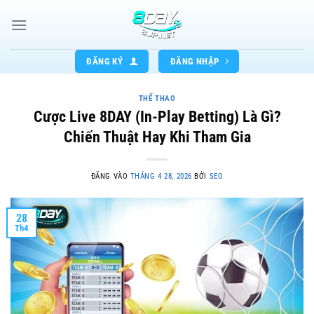
Bỏ
qua
nội
dung
ĐĂNG KÝ
ĐĂNG NHẬP
THỂ THAO
Cược Live 8DAY (In-Play Betting) Là Gì?
Chiến Thuật Hay Khi Tham Gia
ĐĂNG VÀO
THÁNG 4 28, 2026
BỞI
SEO
28
Th4