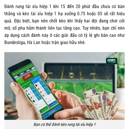
Đánh rung tài xỉu hiệp 1 khi 15 đến 20 phút đầu chưa có bàn
thắng và kèo tài xỉu hiệp 1 hạ xuống 0.75 hoặc 05 sẽ rất hiệu
quả. Đặc biệt, bạn nên chốt kèo khi thấy hai đội đang chơi cởi
mở, số pha hãm thành liên tục tăng cao. Tuy nhiên, bạn chỉ nên
áp dụng cách đánh này ở các giải đấu có tỷ lệ ghi bàn cao như
Bundesliga, Hà Lan hoặc trận giao hữu nhé.
Bạn có thể đánh kèo rung tài xỉu hiệp 1