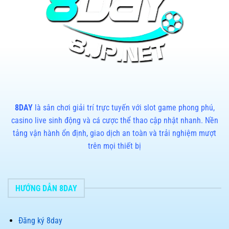
8DAY
là sân chơi giải trí trực tuyến với slot game phong phú,
casino live sinh động và cá cược thể thao cập nhật nhanh. Nền
tảng vận hành ổn định, giao dịch an toàn và trải nghiệm mượt
trên mọi thiết bị
HƯỚNG DẪN 8DAY
Đăng ký 8day