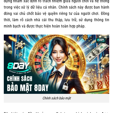
dựng nhằm xác định rõ trách nhiệm giữa người chơi và hệ thống
trong việc xử lý dữ liệu cá nhân. Chính sách này được ban hành
đóng vai chủ chốt bảo vệ quyền riêng tư của người chơi. Đồng
thời, làm rõ cách nhà cái thu thập, lưu trữ, sử dụng thông tin
minh bạch và được thực hiện hoàn toàn hợp pháp.
Chính sách bảo mật