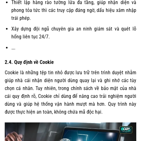
Thiết lập hàng rào tường lửa đa tầng, giúp nhận diện và
phong tỏa tức thì các truy cập đáng ngờ, dấu hiệu xâm nhập
trái phép.
Xây dựng đội ngũ chuyên gia an ninh giám sát và quét lỗ
hổng liên tục 24/7.
….
2.4. Quy định về Cookie
Cookie là những tệp tin nhỏ được lưu trữ trên trình duyệt nhằm
giúp nhà cái nhận diện người dùng quay lại và ghi nhớ các tùy
chọn cá nhân. Tuy nhiên, trong chính sách về bảo mật của nhà
cái quy định rõ, Cookie chỉ dùng để nâng cao trải nghiệm người
dùng và giúp hệ thống vận hành mượt mà hơn. Quy trình này
được thực hiện an toàn, không chứa mã độc hại.