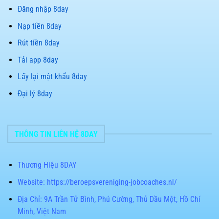
Đăng nhập 8day
Nạp tiền 8day
Rút tiền 8day
Tải app 8day
Lấy lại mật khẩu 8day
Đại lý 8day
THÔNG TIN LIÊN HỆ 8DAY
Thương Hiệu 8DAY
Website: https://beroepsvereniging-jobcoaches.nl/
Địa Chỉ: 9A Trần Tử Bình, Phú Cường, Thủ Dầu Một, Hồ Chí
Minh, Việt Nam