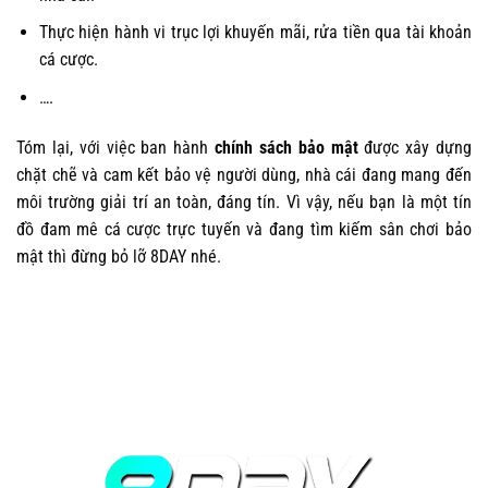
Thực hiện hành vi trục lợi khuyến mãi, rửa tiền qua tài khoản
cá cược.
….
Tóm lại, với việc ban hành
chính sách bảo mật
được xây dựng
chặt chẽ và cam kết bảo vệ người dùng, nhà cái đang mang đến
môi trường giải trí an toàn, đáng tín. Vì vậy, nếu bạn là một tín
đồ đam mê cá cược trực tuyến và đang tìm kiếm sân chơi bảo
mật thì đừng bỏ lỡ 8DAY nhé.