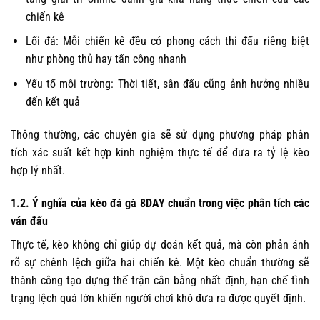
chiến kê
Lối đá: Mỗi chiến kê đều có phong cách thi đấu riêng biệt
như phòng thủ hay tấn công nhanh
Yếu tố môi trường: Thời tiết, sân đấu cũng ảnh hưởng nhiều
đến kết quả
Thông thường, các chuyên gia sẽ sử dụng phương pháp phân
tích xác suất kết hợp kinh nghiệm thực tế để đưa ra tỷ lệ kèo
hợp lý nhất.
1.2. Ý nghĩa của kèo đá gà 8DAY chuẩn trong việc phân tích các
ván đấu
Thực tế, kèo không chỉ giúp dự đoán kết quả, mà còn phản ánh
rõ sự chênh lệch giữa hai chiến kê. Một kèo chuẩn thường sẽ
thành công tạo dựng thế trận cân bằng nhất định, hạn chế tình
trạng lệch quá lớn khiến người chơi khó đưa ra được quyết định.