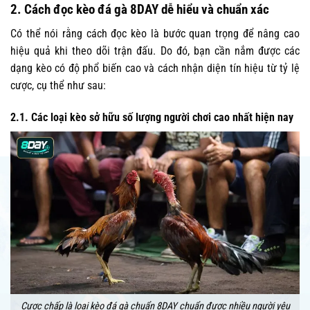
2. Cách đọc kèo đá gà 8DAY dễ hiểu và chuẩn xác
Có thể nói rằng cách đọc kèo là bước quan trọng để nâng cao
hiệu quả khi theo dõi trận đấu. Do đó, bạn cần nắm được các
dạng kèo có độ phổ biến cao và cách nhận diện tín hiệu từ tỷ lệ
cược, cụ thể như sau:
2.1. Các loại kèo sở hữu số lượng người chơi cao nhất hiện nay
Cược chấp là loại kèo đá gà chuẩn 8DAY chuẩn được nhiều người yêu