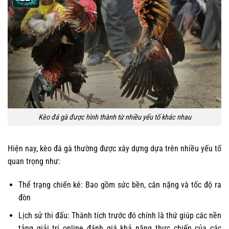
Kèo đá gà được hình thành từ nhiều yếu tố khác nhau
Hiện nay, kèo đá gà thường được xây dựng dựa trên nhiều yếu tố
quan trọng như:
Thể trạng chiến kê: Bao gồm sức bền, cân nặng và tốc độ ra
đòn
Lịch sử thi đấu: Thành tích trước đó chính là thứ giúp các nền
tảng giải trí online đánh giá khả năng thực chiến của các