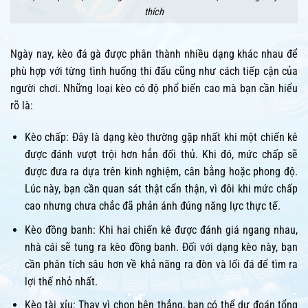
thích
Ngày nay, kèo đá gà được phân thành nhiều dạng khác nhau để
phù hợp với từng tình huống thi đấu cũng như cách tiếp cận của
người chơi. Những loại kèo có độ phổ biến cao mà bạn cần hiểu
rõ là:
Kèo chấp: Đây là dạng kèo thường gặp nhất khi một chiến kê
được đánh vượt trội hơn hẳn đối thủ. Khi đó, mức chấp sẽ
được đưa ra dựa trên kinh nghiệm, cân bằng hoặc phong độ.
Lúc này, bạn cần quan sát thật cẩn thận, vì đôi khi mức chấp
cao nhưng chưa chắc đã phản ánh đúng năng lực thực tế.
Kèo đồng banh: Khi hai chiến kê được đánh giá ngang nhau,
nhà cái sẽ tung ra kèo đồng banh. Đối với dạng kèo này, bạn
cần phân tích sâu hơn về khả năng ra đòn và lối đá để tìm ra
lợi thế nhỏ nhất.
Kèo tài xỉu: Thay vì chọn bên thắng, bạn có thể dự đoán tổng