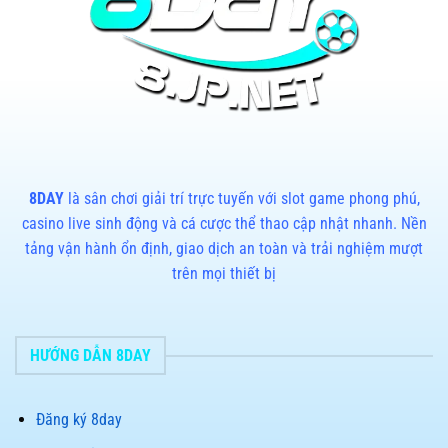
8DAY
là sân chơi giải trí trực tuyến với slot game phong phú,
casino live sinh động và cá cược thể thao cập nhật nhanh. Nền
tảng vận hành ổn định, giao dịch an toàn và trải nghiệm mượt
trên mọi thiết bị
HƯỚNG DẪN 8DAY
Đăng ký 8day