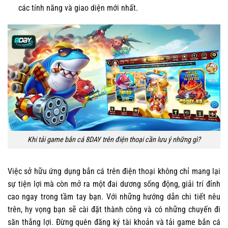
các tính năng và giao diện mới nhất.
Khi tải game bắn cá 8DAY trên điện thoại cần lưu ý những gì?
Việc sở hữu ứng dụng bắn cá trên điện thoại không chỉ mang lại
sự tiện lợi mà còn mở ra một đai dương sống động, giải trí đỉnh
cao ngay trong tầm tay bạn. Với những hướng dẫn chi tiết nêu
trên, hy vọng bạn sẽ cài đặt thành công và có những chuyến đi
săn thắng lợi. Đừng quên đăng ký tài khoản và tải game bắn cá