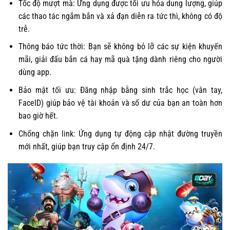
Tốc độ mượt mà: Ứng dụng được tối ưu hóa dung lượng, giúp
các thao tác ngắm bắn và xả đạn diễn ra tức thì, không có độ
trễ.
Thông báo tức thời: Bạn sẽ không bỏ lỡ các sự kiện khuyến
mãi, giải đấu bắn cá hay mã quà tặng dành riêng cho người
dùng app.
Bảo mật tối ưu: Đăng nhập bằng sinh trắc học (vân tay,
FaceID) giúp bảo vệ tài khoản và số dư của bạn an toàn hơn
bao giờ hết.
Chống chặn link: Ứng dụng tự động cập nhật đường truyền
mới nhất, giúp bạn truy cập ổn định 24/7.