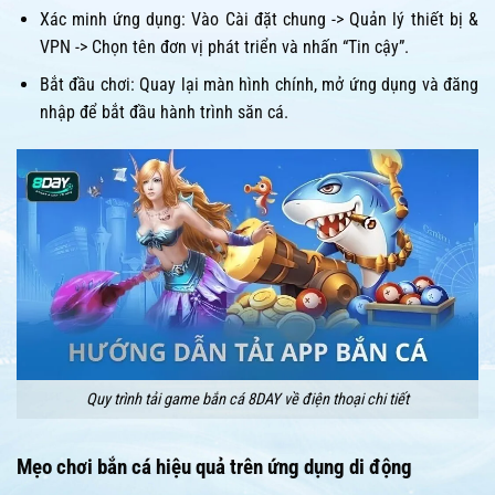
Xác minh ứng dụng: Vào Cài đặt chung -> Quản lý thiết bị &
VPN -> Chọn tên đơn vị phát triển và nhấn “Tin cậy”.
Bắt đầu chơi: Quay lại màn hình chính, mở ứng dụng và đăng
nhập để bắt đầu hành trình săn cá.
Quy trình tải game bắn cá 8DAY về điện thoại chi tiết
Mẹo chơi bắn cá hiệu quả trên ứng dụng di động