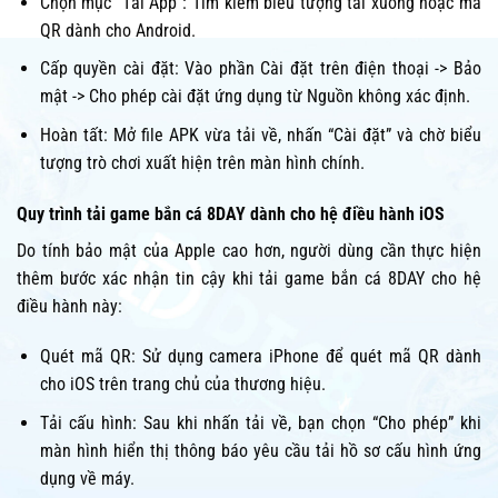
Chọn mục “Tải App”: Tìm kiếm biểu tượng tải xuống hoặc mã
QR dành cho Android.
Cấp quyền cài đặt: Vào phần Cài đặt trên điện thoại -> Bảo
mật -> Cho phép cài đặt ứng dụng từ Nguồn không xác định.
Hoàn tất: Mở file APK vừa tải về, nhấn “Cài đặt” và chờ biểu
tượng trò chơi xuất hiện trên màn hình chính.
Quy trình tải game bắn cá 8DAY dành cho hệ điều hành iOS
Do tính bảo mật của Apple cao hơn, người dùng cần thực hiện
thêm bước xác nhận tin cậy khi tải game bắn cá 8DAY cho hệ
điều hành này:
Quét mã QR: Sử dụng camera iPhone để quét mã QR dành
cho iOS trên trang chủ của thương hiệu.
Tải cấu hình: Sau khi nhấn tải về, bạn chọn “Cho phép” khi
màn hình hiển thị thông báo yêu cầu tải hồ sơ cấu hình ứng
dụng về máy.